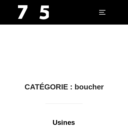
PERMUTER L
Aller
au
contenu
CATÉGORIE :
boucher
Usines