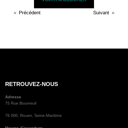
«
Précédent
Suivant
»
A
U
T
E
U
R
D
RETROUVEZ-NOUS
E
L
Adresse
A
75 Rue Bouvreuil
P
U
76 000, Rouen, Seine-Maritime
B
L
Heures d’ouverture