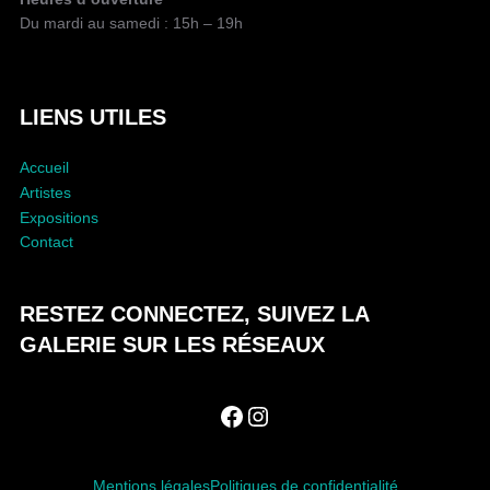
I
Du mardi au samedi : 15h – 19h
C
A
T
I
LIENS UTILES
O
N
Accueil
Artistes
Expositions
Contact
RESTEZ CONNECTEZ, SUIVEZ LA
GALERIE SUR LES RÉSEAUX
Facebook
Instagram
Mentions légales
Politiques de confidentialité