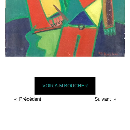
VOIR A-M BOUCHER
«
Précédent
Suivant
»
A