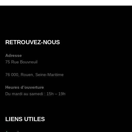
U
T
E
U
R
D
RETROUVEZ-NOUS
E
L
Adresse
A
75 Rue Bouvreuil
P
U
76 000, Rouen, Seine-Maritime
B
L
Heures d’ouverture
I
Du mardi au samedi : 15h – 19h
C
A
T
I
LIENS UTILES
O
N