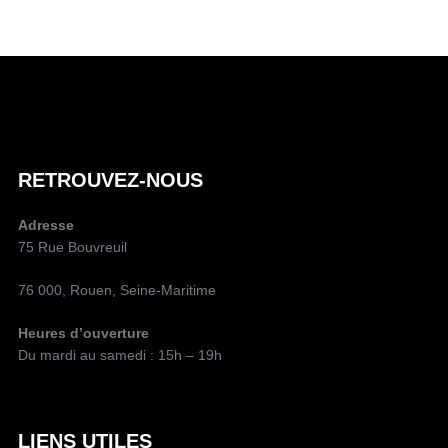
A
U
T
E
U
R
D
RETROUVEZ-NOUS
E
L
Adresse
A
75 Rue Bouvreuil
P
U
76 000, Rouen, Seine-Maritime
B
L
Heures d’ouverture
I
Du mardi au samedi : 15h – 19h
C
A
T
I
LIENS UTILES