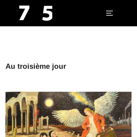
PERMUTER L
Aller
au
contenu
Au troisième jour