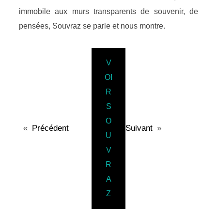
immobile aux murs transparents de souvenir, de
pensées, Souvraz se parle et nous montre.
V
OI
R
S
O
«
Précédent
Suivant
»
U
V
R
A
Z