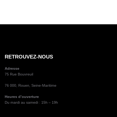
A
U
T
E
U
R
D
RETROUVEZ-NOUS
E
L
Adresse
A
75 Rue Bouvreuil
P
U
76 000, Rouen, Seine-Maritime
B
L
Heures d’ouverture
I
Du mardi au samedi : 15h – 19h
C
A
T