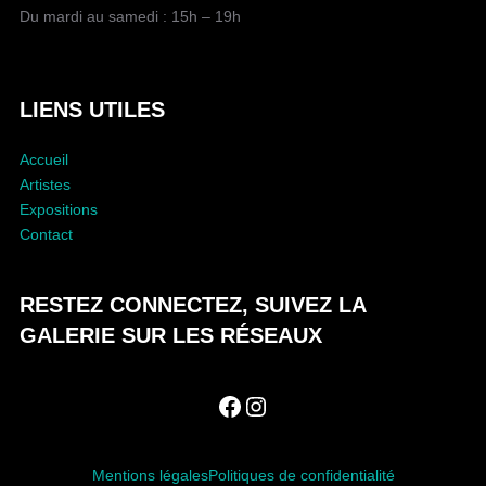
B
Du mardi au samedi : 15h – 19h
L
I
C
A
LIENS UTILES
T
I
Accueil
O
Artistes
N
Expositions
Contact
RESTEZ CONNECTEZ, SUIVEZ LA
GALERIE SUR LES RÉSEAUX
Facebook
Instagram
Mentions légales
Politiques de confidentialité