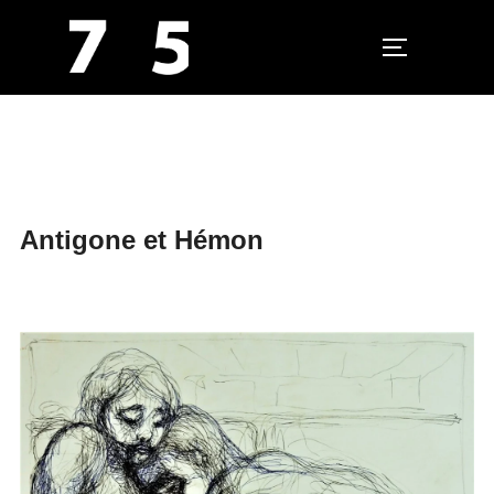
PERMUTER L
Aller
au
contenu
Antigone et Hémon