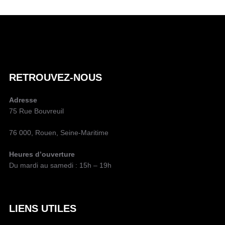
A
U
T
E
U
R
D
RETROUVEZ-NOUS
E
L
Adresse
A
75 Rue Bouvreuil
P
U
76 000, Rouen, Seine-Maritime
B
L
Heures d’ouverture
I
Du mardi au samedi : 15h – 19h
C
A
T
I
LIENS UTILES
O