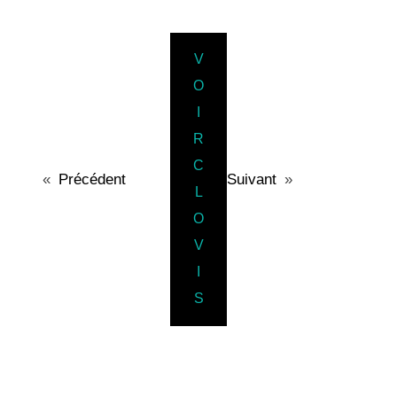
V
O
I
R
C
«
Précédent
Suivant
»
L
O
V
I
S