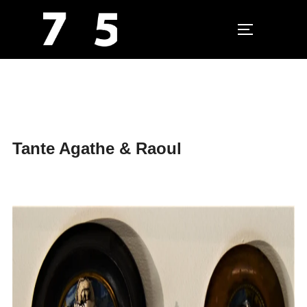
PERMUTER L
Aller
au
contenu
Tante Agathe & Raoul