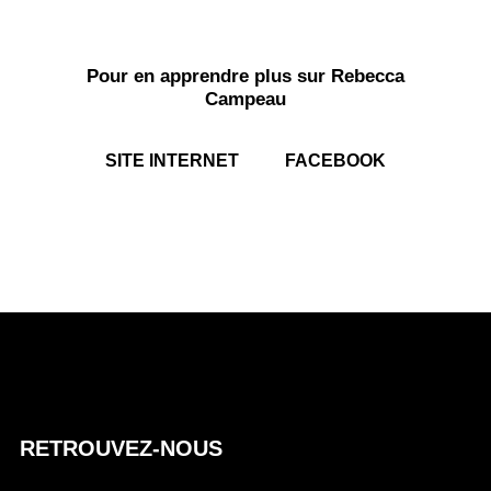
Pour en apprendre plus sur Rebecca
Campeau
SITE INTERNET
FACEBOOK
A
U
T
E
U
RETROUVEZ-NOUS
R
D