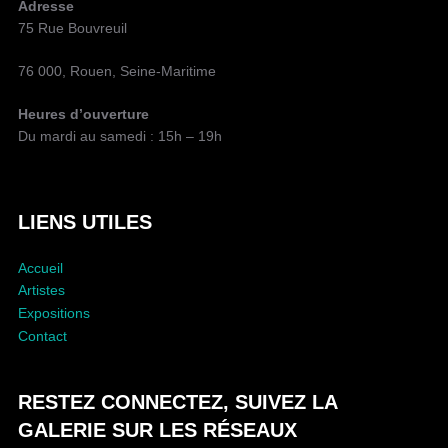
Adresse
E
75 Rue Bouvreuil
L
A
76 000, Rouen, Seine-Maritime
P
U
Heures d’ouverture
B
Du mardi au samedi : 15h – 19h
L
I
C
A
LIENS UTILES
T
I
Accueil
O
Artistes
N
Expositions
Contact
RESTEZ CONNECTEZ, SUIVEZ LA
GALERIE SUR LES RÉSEAUX