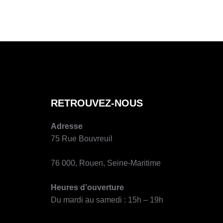
U
T
E
U
R
D
E
L
A
P
RETROUVEZ-NOUS
U
B
Adresse
L
75 Rue Bouvreuil
I
C
76 000, Rouen, Seine-Maritime
A
T
Heures d’ouverture
I
O
Du mardi au samedi : 15h – 19h
N