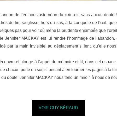
bandon de l’enthousiaste néon du « rien », sans aucun doute 
es de lin, se glisse, hors du sas, à la conquête de l’œil, qu’e
quelques pas pour voir où mène la prudente enjambée que l’oreil
on de Jennifer MACKAY est lui rendre l’hommage de l’abandon
uidé par la main invisible, au déplacement si lent, qu’elle nou
 découvre et plonge à l’appel de mémoire et lit, dans cet espace s
ue chacun porte en soi, si pesant à en tourner les pages à la lum
e du doute. Jennifer MACKAY nous tend un miroir, à nous de nous
VOIR GUY BÉRAUD