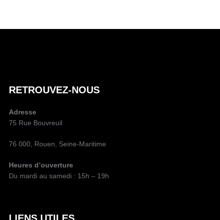
A
U
T
E
U
R
D
RETROUVEZ-NOUS
E
L
Adresse
A
75 Rue Bouvreuil
P
U
76 000, Rouen, Seine-Maritime
B
L
Heures d’ouverture
I
Du mardi au samedi : 15h – 19h
C
A
T
I
LIENS UTILES