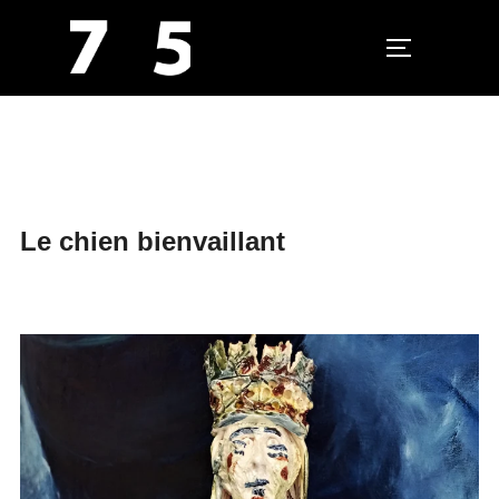
PERMUTER L
Aller
au
contenu
Le chien bienvaillant