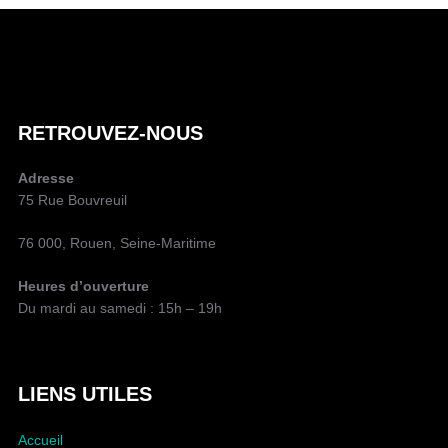
U
T
E
U
R
D
RETROUVEZ-NOUS
E
L
Adresse
A
75 Rue Bouvreuil
P
U
76 000, Rouen, Seine-Maritime
B
L
Heures d’ouverture
I
Du mardi au samedi : 15h – 19h
C
A
T
I
LIENS UTILES
O
N
Accueil