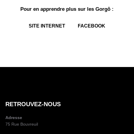
Pour en apprendre plus sur les Gorgô :
SITE INTERNET
FACEBOOK
A
U
T
E
U
RETROUVEZ-NOUS
R
D
Adresse
E
75 Rue Bouvreuil
L