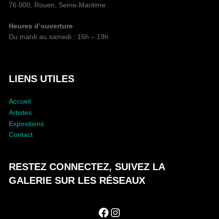
A
76 000, Rouen, Seine-Maritime
P
U
Heures d’ouverture
B
Du mardi au samedi : 15h – 19h
L
I
C
A
LIENS UTILES
T
I
Accueil
O
Artistes
N
Expositions
Contact
RESTEZ CONNECTEZ, SUIVEZ LA
GALERIE SUR LES RÉSEAUX
Facebook
Instagram