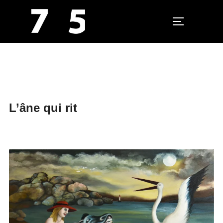
PERMUTER L
Aller
au
contenu
L’âne qui rit