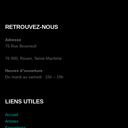
E
U
R
D
RETROUVEZ-NOUS
E
L
Adresse
A
75 Rue Bouvreuil
P
U
76 000, Rouen, Seine-Maritime
B
L
Heures d’ouverture
I
Du mardi au samedi : 15h – 19h
C
A
T
I
LIENS UTILES
O
N
Accueil
Artistes
Expositions