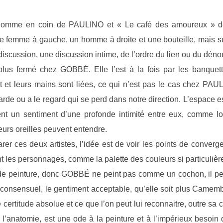
l’homme en coin de PAULINO et « Le café des amoureux » d
 femme à gauche, un homme à droite et une bouteille, mais su
discussion, une discussion intime, de l’ordre du lien ou du dén
plus fermé chez GOBBÉ. Elle l’est à la fois par les banquett
 et leurs mains sont liées, ce qui n’est pas le cas chez PA
arde ou a le regard qui se perd dans notre direction. L’espace es
essent un sentiment d’une profonde intimité entre eux, comme 
eurs oreilles peuvent entendre.
rer ces deux artistes, l’idée est de voir les points de conve
 les personnages, comme la palette des couleurs si particulière
de peinture, donc GOBBÉ ne peint pas comme un cochon, il pein
le consensuel, le gentiment acceptable, qu’elle soit plus Came
certitude absolue et ce que l’on peut lui reconnaitre, outre sa 
 l’anatomie, est une ode à la peinture et à l’impérieux besoin de