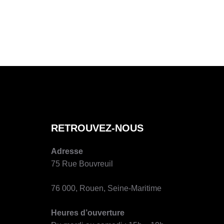
A
U
T
E
U
R
D
E
L
A
P
RETROUVEZ-NOUS
U
B
Adresse
L
75 Rue Bouvreuil
I
C
76 000, Rouen, Seine-Maritime
A
T
Heures d’ouverture
I