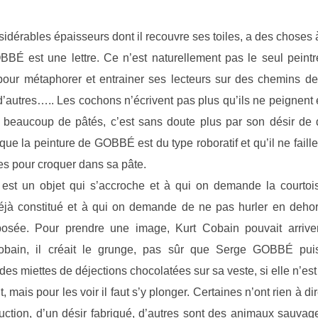
dérables épaisseurs dont il recouvre ses toiles, a des choses 
É est une lettre. Ce n’est naturellement pas le seul peintre
our métaphorer et entrainer ses lecteurs sur des chemins de
 d’autres….. Les cochons n’écrivent pas plus qu’ils ne peignen
ant beaucoup de pâtés, c’est sans doute plus par son désir d
ue la peinture de GOBBÉ est du type roboratif et qu’il ne faille 
res pour croquer dans sa pâte.
 est un objet qui s’accroche et à qui on demande la courto
éjà constitué et à qui on demande de ne pas hurler en dehor
posée. Pour prendre une image, Kurt Cobain pouvait arrive
Cobain, il créait le grunge, pas sûr que Serge GOBBÉ pui
des miettes de déjections chocolatées sur sa veste, si elle n’e
 mais pour les voir il faut s’y plonger. Certaines n’ont rien à di
ction, d’un désir fabriqué, d’autres sont des animaux sauvag