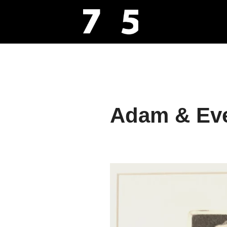
Aller
au
contenu
Adam & Ev