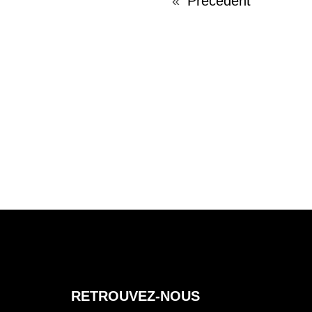
«
Précédent
A
U
T
E
U
R
D
E
L
A
P
RETROUVEZ-NOUS
U