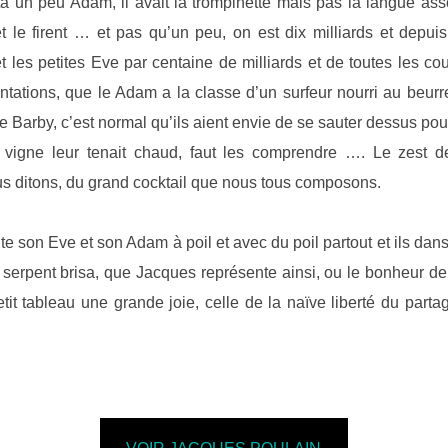
 un peu Adam, il avait la trompinette mais pas la langue ass
 et le firent … et pas qu’un peu, on est dix milliards et depui
 les petites Eve par centaine de milliards et de toutes les cou
ntations, que le Adam a la classe d’un surfeur nourri au beur
Barby, c’est normal qu’ils aient envie de se sauter dessus pour
e vigne leur tenait chaud, faut les comprendre …. Le zest
ous ditons, du grand cocktail que nous tous composons.
 son Eve et son Adam à poil et avec du poil partout et ils danse
 serpent brisa, que Jacques représente ainsi, ou le bonheur de 
petit tableau une grande joie, celle de la naïve liberté du part